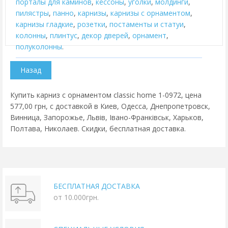
порталы для каминов
,
кессоны
,
уголки
,
молдинги
,
пилястры
,
панно
,
карнизы
,
карнизы с орнаментом
,
карнизы гладкие
,
розетки
,
постаменты и статуи
,
колонны
,
плинтус
,
декор дверей
,
орнамент
,
полуколонны
.
Купить карниз с орнаментом classic home 1-0972, цена
577,00 грн, с доставкой в Киев, Одесса, Днепропетровск,
Винница, Запорожье, Львів, Івано-Франківськ, Харьков,
Полтава, Николаев. Скидки, бесплатная доставка.
БЕСПЛАТНАЯ ДОСТАВКА
от 10.000грн.