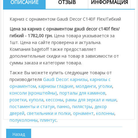
ОПИСАНИЕ
ОТЗЫВ
ИНФОРМАЦИЯ
Карниз с орнаментом Gaudi Decor C140F Flex/Гибкий
Цена за карниз с орнаментом gaudi decor c140f flex/
гибкий - 1782,00 грн.
Цена товара указывается за
1шт. Цена на сайте проверена и актуальна.
Компания bagetoff также предоставляет
дополнительные скидки на товар в зависимости от
суммы заказа и категории товара.
Также Вы можете купить следующие товары от
производителя
Gaudi Decor
:
карнизы
,
карнизы с
орнаментом
,
карнизы гладкие
,
молдинги
,
уголки
,
консоли (кронштейны)
,
порталы для каминов
,
розетки
,
купола
,
кессоны
,
рамы для зеркал и ниши
,
постаменты и статуи
,
панно
,
пилястры
,
декор
дверей
,
cветильники и полки
,
орнамент
,
колонны
,
полуколонны
,
плинтус
.