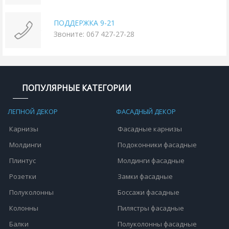
ПОДДЕРЖКА 9-21
Звоните: 067 427-27-28
ПОПУЛЯРНЫЕ КАТЕГОРИИ
ЛЕПНОЙ ДЕКОР
ФАСАДНЫЙ ДЕКОР
Карнизы
Фасадные карнизы
Молдинги
Подоконники фасадные
Плинтус
Молдинги фасадные
Розетки
Замки фасадные
Полуколонны
Боссажи фасадные
Колонны
Пилястры фасадные
Балки
Полуколонны фасадные