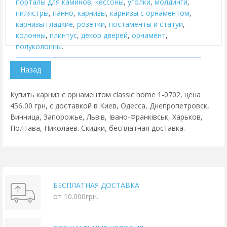
порталы для каминов
,
кессоны
,
уголки
,
молдинги
,
пилястры
,
панно
,
карнизы
,
карнизы с орнаментом
,
карнизы гладкие
,
розетки
,
постаменты и статуи
,
колонны
,
плинтус
,
декор дверей
,
орнамент
,
полуколонны
.
Купить карниз с орнаментом classic home 1-0702, цена
456,00 грн, с доставкой в Киев, Одесса, Днепропетровск,
Винница, Запорожье, Львів, Івано-Франківськ, Харьков,
Полтава, Николаев. Скидки, бесплатная доставка.
БЕСПЛАТНАЯ ДОСТАВКА
от 10.000грн.