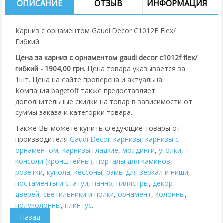
ОПИСАНИЕ
ОТЗЫВ
ИНФОРМАЦИЯ
Карниз с орнаментом Gaudi Decor C1012F Flex/
Гибкий
Цена за карниз с орнаментом gaudi decor c1012f flex/
гибкий - 1904,00 грн.
Цена товара указывается за
1шт. Цена на сайте проверена и актуальна.
Компания bagetoff также предоставляет
дополнительные скидки на товар в зависимости от
суммы заказа и категории товара.
Также Вы можете купить следующие товары от
производителя
Gaudi Decor
:
карнизы
,
карнизы с
орнаментом
,
карнизы гладкие
,
молдинги
,
уголки
,
консоли (кронштейны)
,
порталы для каминов
,
розетки
,
купола
,
кессоны
,
рамы для зеркал и ниши
,
постаменты и статуи
,
панно
,
пилястры
,
декор
дверей
,
cветильники и полки
,
орнамент
,
колонны
,
полуколонны
,
плинтус
.