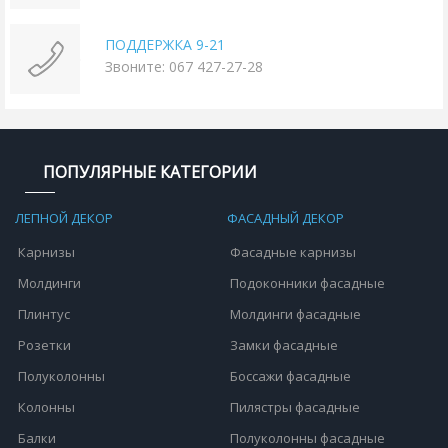
ПОДДЕРЖКА 9-21
Звоните: 067 427-27-28
ПОПУЛЯРНЫЕ КАТЕГОРИИ
ЛЕПНОЙ ДЕКОР
ФАСАДНЫЙ ДЕКОР
Карнизы
Фасадные карнизы
Молдинги
Подоконники фасадные
Плинтус
Молдинги фасадные
Розетки
Замки фасадные
Полуколонны
Боссажи фасадные
Колонны
Пилястры фасадные
Балки
Полуколонны фасадные