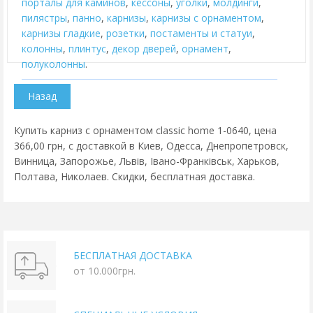
порталы для каминов
,
кессоны
,
уголки
,
молдинги
,
пилястры
,
панно
,
карнизы
,
карнизы с орнаментом
,
карнизы гладкие
,
розетки
,
постаменты и статуи
,
колонны
,
плинтус
,
декор дверей
,
орнамент
,
полуколонны
.
Купить карниз с орнаментом classic home 1-0640, цена
366,00 грн, с доставкой в Киев, Одесса, Днепропетровск,
Винница, Запорожье, Львів, Івано-Франківськ, Харьков,
Полтава, Николаев. Скидки, бесплатная доставка.
БЕСПЛАТНАЯ ДОСТАВКА
от 10.000грн.