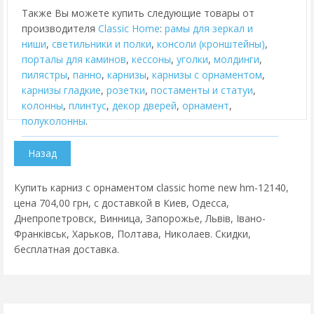
Также Вы можете купить следующие товары от
производителя
Classic Home
:
рамы для зеркал и
ниши
,
cветильники и полки
,
консоли (кронштейны)
,
порталы для каминов
,
кессоны
,
уголки
,
молдинги
,
пилястры
,
панно
,
карнизы
,
карнизы с орнаментом
,
карнизы гладкие
,
розетки
,
постаменты и статуи
,
колонны
,
плинтус
,
декор дверей
,
орнамент
,
полуколонны
.
Купить карниз с орнаментом classic home new hm-12140,
цена 704,00 грн, с доставкой в Киев, Одесса,
Днепропетровск, Винница, Запорожье, Львів, Івано-
Франківськ, Харьков, Полтава, Николаев. Скидки,
бесплатная доставка.