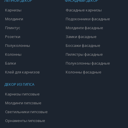
ЛЕПНОЙ ДЕКОР
ФАСАДНЫЙ ДЕКОР
Карнизы
Фасадные карнизы
Молдинги
Подоконники фасадные
Плинтус
Молдинги фасадные
Розетки
Замки фасадные
Полуколонны
Боссажи фасадные
Колонны
Пилястры фасадные
Балки
Полуколонны фасадные
Клей для карнизов
Колонны фасадные
ДЕКОР ИЗ ГИПСА
Карнизы гипсовые
Молдинги гипсовые
Светильники гипсовые
Орнаменты гипсовые