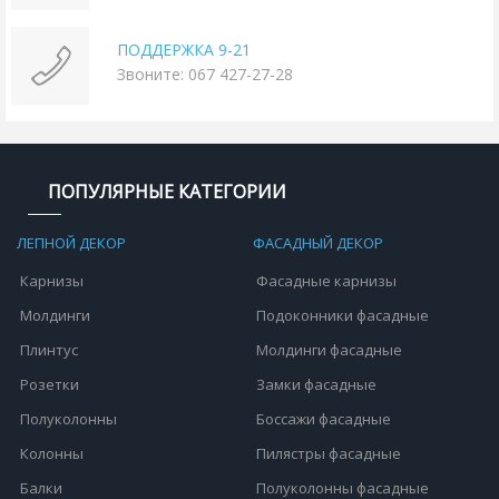
ПОДДЕРЖКА 9-21
Звоните: 067 427-27-28
ПОПУЛЯРНЫЕ КАТЕГОРИИ
ЛЕПНОЙ ДЕКОР
ФАСАДНЫЙ ДЕКОР
Карнизы
Фасадные карнизы
Молдинги
Подоконники фасадные
Плинтус
Молдинги фасадные
Розетки
Замки фасадные
Полуколонны
Боссажи фасадные
Колонны
Пилястры фасадные
Балки
Полуколонны фасадные