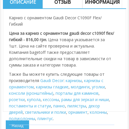
ОПИСАНИЕ
ОТЗЫВ
ИНФОРМАЦИЯ
Карниз с орнаментом Gaudi Decor C1090F Flex/
Гибкий
Цена за карниз с орнаментом gaudi decor c1090f flex/
гибкий - 816,00 грн.
Цена товара указывается за
1шт. Цена на сайте проверена и актуальна.
Компания bagetoff также предоставляет
дополнительные скидки на товар в зависимости от
суммы заказа и категории товара.
Также Вы можете купить следующие товары от
производителя
Gaudi Decor
:
карнизы
,
карнизы с
орнаментом
,
карнизы гладкие
,
молдинги
,
уголки
,
консоли (кронштейны)
,
порталы для каминов
,
розетки
,
купола
,
кессоны
,
рамы для зеркал и ниши
,
постаменты и статуи
,
панно
,
пилястры
,
декор
дверей
,
cветильники и полки
,
орнамент
,
колонны
,
полуколонны
,
плинтус
.