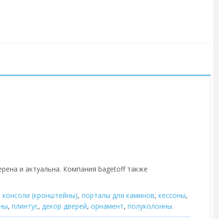
ерена и актуальна. Компания bagetoff также
,
консоли (кронштейны)
,
порталы для каминов
,
кессоны
,
ны
,
плинтус
,
декор дверей
,
орнамент
,
полуколонны
.