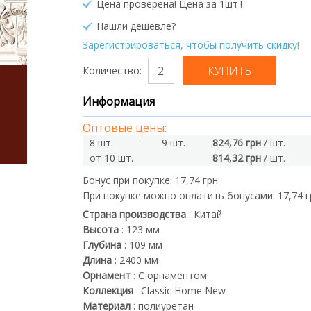
Цена проверена! Цена за 1шт.!
Нашли дешевле?
Зарегистрироваться, чтобы получить скидку!
Количество:
Информация
Оптовые цены:
8 шт.
-
9 шт.
824,76 грн
/ шт.
от 10 шт.
814,32 грн
/ шт.
Бонус при покупке:
17,74 грн
При покупке можно оплатить бонусами:
17,74 
Страна производства
:
Китай
Высота
:
123
мм
Глубина
:
109
мм
Длина
:
2400
мм
Орнамент
:
С орнаментом
Коллекция
:
Classic Home New
Материал
:
полиуретан