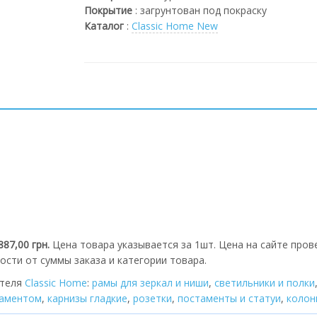
Покрытие
:
загрунтован под покраску
Каталог
:
Classic Home New
887,00 грн.
Цена товара указывается за 1шт. Цена на сайте пров
ости от суммы заказа и категории товара.
ителя
Classic Home
:
рамы для зеркал и ниши
,
cветильники и полки
наментом
,
карнизы гладкие
,
розетки
,
постаменты и статуи
,
колон