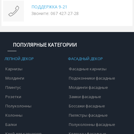
ПОДДЕРЖКА 9-21
Звоните: 067 427-27-28
ПОПУЛЯРНЫЕ КАТЕГОРИИ
ЛЕПНОЙ ДЕКОР
ФАСАДНЫЙ ДЕКОР
Карнизы
Фасадные карнизы
Молдинги
Подоконники фасадные
Плинтус
Молдинги фасадные
Розетки
Замки фасадные
Полуколонны
Боссажи фасадные
Колонны
Пилястры фасадные
Балки
Полуколонны фасадные
Клей для карнизов
Колонны фасадные