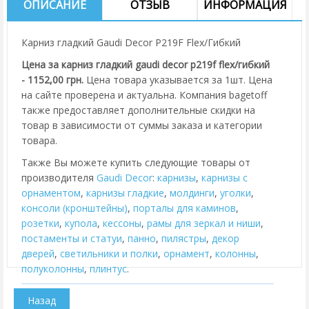
ОПИСАНИЕ
ОТЗЫВ
ИНФОРМАЦИЯ
Карниз гладкий Gaudi Decor P219F Flex/Гибкий
Цена за карниз гладкий gaudi decor p219f flex/гибкий
- 1152,00 грн.
Цена товара указывается за 1шт. Цена
на сайте проверена и актуальна. Компания bagetoff
также предоставляет дополнительные скидки на
товар в зависимости от суммы заказа и категории
товара.
Также Вы можете купить следующие товары от
производителя
Gaudi Decor
:
карнизы
,
карнизы с
орнаментом
,
карнизы гладкие
,
молдинги
,
уголки
,
консоли (кронштейны)
,
порталы для каминов
,
розетки
,
купола
,
кессоны
,
рамы для зеркал и ниши
,
постаменты и статуи
,
панно
,
пилястры
,
декор
дверей
,
cветильники и полки
,
орнамент
,
колонны
,
полуколонны
,
плинтус
.