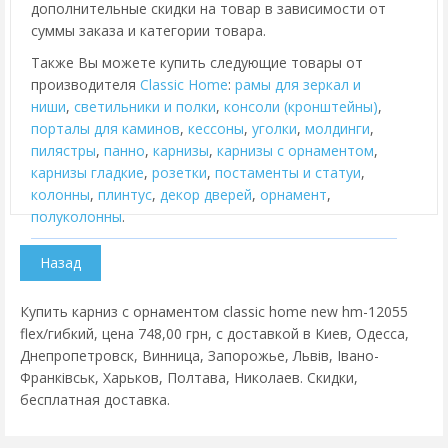
дополнительные скидки на товар в зависимости от
суммы заказа и категории товара.
Также Вы можете купить следующие товары от
производителя
Classic Home
:
рамы для зеркал и
ниши
,
cветильники и полки
,
консоли (кронштейны)
,
порталы для каминов
,
кессоны
,
уголки
,
молдинги
,
пилястры
,
панно
,
карнизы
,
карнизы с орнаментом
,
карнизы гладкие
,
розетки
,
постаменты и статуи
,
колонны
,
плинтус
,
декор дверей
,
орнамент
,
полуколонны
.
Купить карниз с орнаментом classic home new hm-12055
flex/гибкий, цена 748,00 грн, с доставкой в Киев, Одесса,
Днепропетровск, Винница, Запорожье, Львів, Івано-
Франківськ, Харьков, Полтава, Николаев. Скидки,
бесплатная доставка.