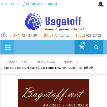
Контакты
|
Доставка и оплата
(067)
(095)
(093)
427-27-28
707-27-28
628-27-28
товаров (0)
Вы здесь:
Home
Лепной декор
Карнизы
Карниз с орнаментом Classic Home New HM-12055 Flex/Гибкий