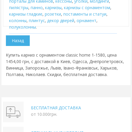
порталы для каминов
,
кессоны
,
уголки
,
молдинги
,
пилястры
,
панно
,
карнизы
,
карнизы с орнаментом
,
карнизы гладкие
,
розетки
,
постаменты и статуи
,
колонны
,
плинтус
,
декор дверей
,
орнамент
,
полуколонны
.
Купить карниз с орнаментом classic home 1-1580, цена
1454,00 грн, с доставкой в Киев, Одесса, Днепропетровск,
Винница, Запорожье, Львів, Івано-Франківськ, Харьков,
Полтава, Николаев. Скидки, бесплатная доставка.
БЕСПЛАТНАЯ ДОСТАВКА
от 10.000грн.