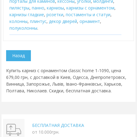
порталы для каминов
,
кессоны
,
уголки
,
молдинги
,
пилястры
,
панно
,
карнизы
,
карнизы с орнаментом
,
карнизы гладкие
,
розетки
,
постаменты и статуи
,
колонны
,
плинтус
,
декор дверей
,
орнамент
,
полуколонны
.
Купить карниз с орнаментом classic home 1-1090, цена
679,00 грн, с доставкой в Киев, Одесса, Днепропетровск,
Винница, Запорожье, Львів, Івано-Франківськ, Харьков,
Полтава, Николаев. Скидки, бесплатная доставка.
БЕСПЛАТНАЯ ДОСТАВКА
от 10.000грн.