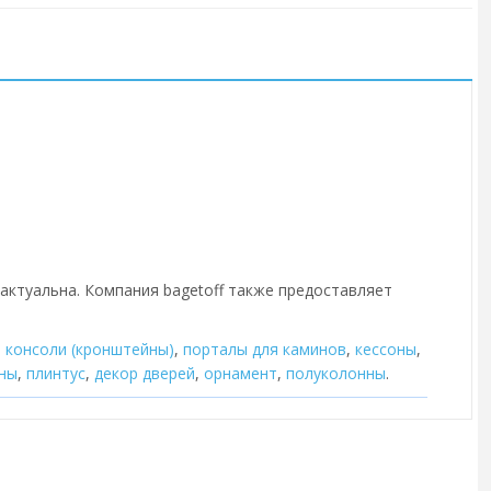
 актуальна. Компания bagetoff также предоставляет
,
консоли (кронштейны)
,
порталы для каминов
,
кессоны
,
ны
,
плинтус
,
декор дверей
,
орнамент
,
полуколонны
.