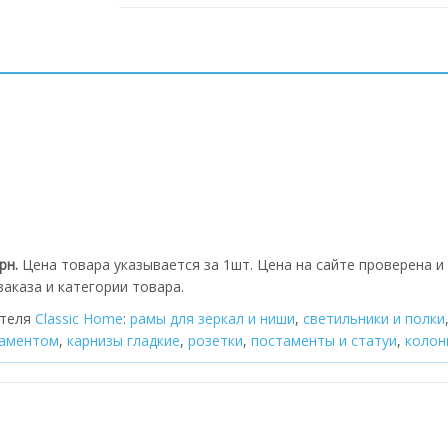
грн.
Цена товара указывается за 1шт. Цена на сайте проверена и
аказа и категории товара.
ителя
Classic Home
:
рамы для зеркал и ниши
,
cветильники и полки
наментом
,
карнизы гладкие
,
розетки
,
постаменты и статуи
,
колон