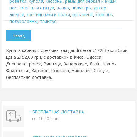
розетки
,
купола
,
кессоны
,
рамы для зеркал и ниши
,
постаменты и статуи
,
панно
,
пилястры
,
декор
дверей
,
cветильники и полки
,
орнамент
,
колонны
,
полуколонны
,
плинтус
.
Купить карниз с орнаментом gaudi decor c122f flex/гибкий,
цена 2152,00 грн, с доставкой в Киев, Одесса,
Днепропетровск, Винница, Запорожье, Львів, Івано-
Франківськ, Харьков, Полтава, Николаев. Скидки,
бесплатная доставка.
БЕСПЛАТНАЯ ДОСТАВКА
от 10.000грн.