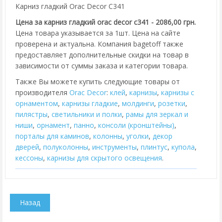
Карниз гладкий Orac Decor C341
Цена за карниз гладкий orac decor c341 - 2086,00 грн.
Цена товара указывается за 1шт. Цена на сайте
проверена и актуальна. Компания bagetoff также
предоставляет дополнительные скидки на товар в
зависимости от суммы заказа и категории товара.
Также Вы можете купить следующие товары от
производителя
Orac Decor
:
клей
,
карнизы
,
карнизы с
орнаментом
,
карнизы гладкие
,
молдинги
,
розетки
,
пилястры
,
cветильники и полки
,
рамы для зеркал и
ниши
,
орнамент
,
панно
,
консоли (кронштейны)
,
порталы для каминов
,
колонны
,
уголки
,
декор
дверей
,
полуколонны
,
инструменты
,
плинтус
,
купола
,
кессоны
,
карнизы для скрытого освещения
.