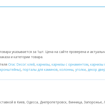
товара указывается за 1шт. Цена на сайте проверена и актуальн
аказа и категории товара.
ителя
Orac Decor
:
клей
,
карнизы
,
карнизы с орнаментом
,
карнизы 
(кронштейны)
,
порталы для каминов
,
колонны
,
уголки
,
декор две
доставкой в Киев, Одесса, Днепропетровск, Винница, Запорожье, Л