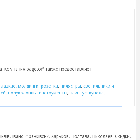
а. Компания bagetoff также предоставляет
гладкие
,
молдинги
,
розетки
,
пилястры
,
cветильники и
рей
,
полуколонны
,
инструменты
,
плинтус
,
купола
,
ьвів, Івано-Франківськ, Харьков, Полтава, Николаев. Скидки,