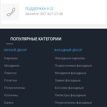
ПОДДЕРЖКА 9-21
Звоните: 067 427-27-28
ПОПУЛЯРНЫЕ КАТЕГОРИИ
ЛЕПНОЙ ДЕКОР
ФАСАДНЫЙ ДЕКОР
Карнизы
Фасадные карнизы
Молдинги
Подоконники фасадные
Плинтус
Молдинги фасадные
Розетки
Замки фасадные
Полуколонны
Боссажи фасадные
Колонны
Пилястры фасадные
Балки
Полуколонны фасадные