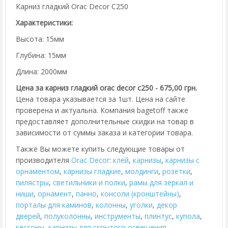
Карниз гладкий Orac Decor C250
Характеристики:
Высота: 15мм
Глубина: 15мм
Длина: 2000мм
Цена за карниз гладкий orac decor c250 - 675,00 грн.
Цена товара указывается за 1шт. Цена на сайте
проверена и актуальна. Компания bagetoff также
предоставляет дополнительные скидки на товар в
зависимости от суммы заказа и категории товара.
Также Вы можете купить следующие товары от
производителя
Orac Decor
:
клей
,
карнизы
,
карнизы с
орнаментом
,
карнизы гладкие
,
молдинги
,
розетки
,
пилястры
,
cветильники и полки
,
рамы для зеркал и
ниши
,
орнамент
,
панно
,
консоли (кронштейны)
,
порталы для каминов
,
колонны
,
уголки
,
декор
дверей
,
полуколонны
,
инструменты
,
плинтус
,
купола
,
кессоны
,
карнизы для скрытого освещения
.