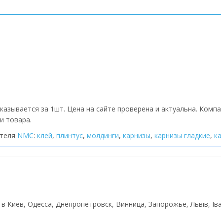
казывается за 1шт. Цена на сайте проверена и актуальна. Комп
и товара.
ителя
NMC
:
клей
,
плинтус
,
молдинги
,
карнизы
,
карнизы гладкие
,
к
й в Киев, Одесса, Днепропетровск, Винница, Запорожье, Львів, Ів