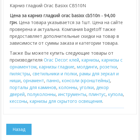
Карниз гладкий Orac Basixx CB510N
Цена за карниз гладкий orac basixx cb510n - 94,00
грн.
Цена товара указывается за 1шт. Цена на сайте
проверена и актуальна. Компания bagetoff также
предоставляет дополнительные скидки на товар в
зависимости от суммы заказа и категории товара.
Также Вы можете купить следующие товары от
производителя
Orac Decor
:
клей
,
карнизы
,
карнизы с
орнаментом
,
карнизы гладкие
,
молдинги
,
розетки
,
пилястры
,
cветильники и полки
,
рамы для зеркал и
ниши
,
орнамент
,
панно
,
консоли (кронштейны)
,
порталы для каминов
,
колонны
,
уголки
,
декор
дверей
,
полуколонны
,
инструменты
,
плинтус
,
купола
,
кессоны
,
карнизы для скрытого освещения
.