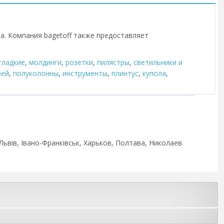
на. Компания bagetoff также предоставляет
гладкие
,
молдинги
,
розетки
,
пилястры
,
cветильники и
рей
,
полуколонны
,
инструменты
,
плинтус
,
купола
,
Львів, Івано-Франківськ, Харьков, Полтава, Николаев.