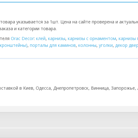
товара указывается за 1шт. Цена на сайте проверена и актуаль
аказа и категории товара.
ителя
Orac Decor
:
клей
,
карнизы
,
карнизы с орнаментом
,
карнизы 
(кронштейны)
,
порталы для каминов
,
колонны
,
уголки
,
декор две
 доставкой в Киев, Одесса, Днепропетровск, Винница, Запорожье, 