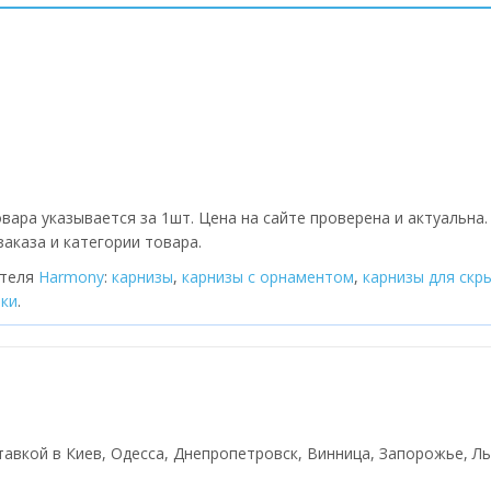
вара указывается за 1шт. Цена на сайте проверена и актуальна
аказа и категории товара.
ителя
Harmony
:
карнизы
,
карнизы с орнаментом
,
карнизы для скр
тки
.
ставкой в Киев, Одесса, Днепропетровск, Винница, Запорожье, Льв