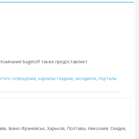
. Компания bagetoff также предоставляет
ытого освещения
,
карнизы гладкие
,
молдинги
,
порталы
ів, Івано-Франківськ, Харьков, Полтава, Николаев. Скидки,