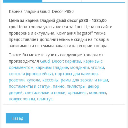
Карниз гладкий Gaudi Decor P880
Цена за карниз гладкий gaudi decor p880 - 1385,00
грн.
Цена товара указывается за 1шт. Цена на сайте
проверена и актуальна. Компания bagetoff также
предоставляет дополнительные скидки на товар в
зависимости от суммы заказа и категории товара.
Также Вы можете купить следующие товары от
производителя
Gaudi Decor
:
карнизы
,
карнизы с
орнаментом
,
карнизы гладкие
,
молдинги
,
уголки
,
консоли (кронштейны)
,
порталы для каминов
,
розетки
,
купола
,
кессоны
,
рамы для зеркал и ниши
,
постаменты и статуи
,
панно
,
пилястры
,
декор
дверей
,
cветильники и полки
,
орнамент
,
колонны
,
полуколонны
,
плинтус
.