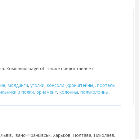
на. Компания bagetoff также предоставляет
кие
,
молдинги
,
уголки
,
консоли (кронштейны)
,
порталы
ильники и полки
,
орнамент
,
колонны
,
полуколонны
,
 Львів, Івано-Франківськ, Харьков, Полтава, Николаев.