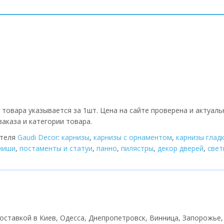
 товара указывается за 1шт. Цена на сайте проверена и актуаль
аказа и категории товара.
ителя
Gaudi Decor
:
карнизы
,
карнизы с орнаментом
,
карнизы глад
 ниши
,
постаменты и статуи
,
панно
,
пилястры
,
декор дверей
,
cвет
 доставкой в Киев, Одесса, Днепропетровск, Винница, Запорожье,