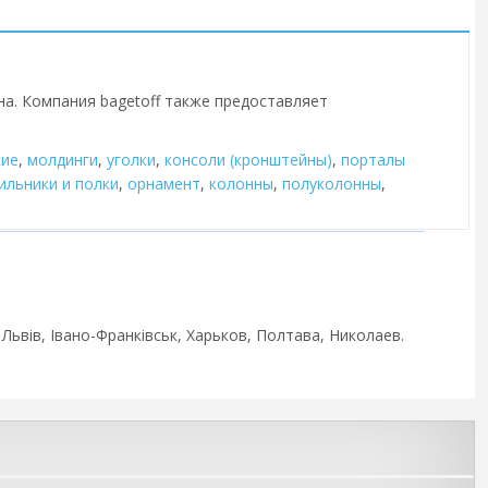
на. Компания bagetoff также предоставляет
кие
,
молдинги
,
уголки
,
консоли (кронштейны)
,
порталы
ильники и полки
,
орнамент
,
колонны
,
полуколонны
,
 Львів, Івано-Франківськ, Харьков, Полтава, Николаев.