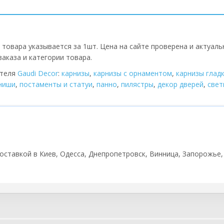
 товара указывается за 1шт. Цена на сайте проверена и актуаль
аказа и категории товара.
ителя
Gaudi Decor
:
карнизы
,
карнизы с орнаментом
,
карнизы глад
 ниши
,
постаменты и статуи
,
панно
,
пилястры
,
декор дверей
,
cвет
 доставкой в Киев, Одесса, Днепропетровск, Винница, Запорожье,