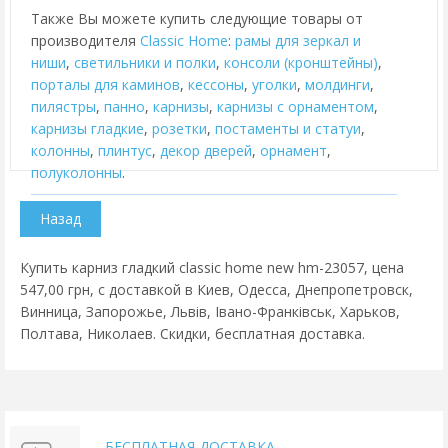
Также Вы можете купить следующие товары от
производителя
Classic Home
:
рамы для зеркал и
ниши
,
cветильники и полки
,
консоли (кронштейны)
,
порталы для каминов
,
кессоны
,
уголки
,
молдинги
,
пилястры
,
панно
,
карнизы
,
карнизы с орнаментом
,
карнизы гладкие
,
розетки
,
постаменты и статуи
,
колонны
,
плинтус
,
декор дверей
,
орнамент
,
полуколонны
.
Купить карниз гладкий classic home new hm-23057, цена
547,00 грн, с доставкой в Киев, Одесса, Днепропетровск,
Винница, Запорожье, Львів, Івано-Франківськ, Харьков,
Полтава, Николаев. Скидки, бесплатная доставка.
БЕСПЛАТНАЯ ДОСТАВКА