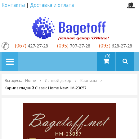
Контакты
|
Доставка и оплата
(067)
(095)
(093)
427-27-28
707-27-28
628-27-28
товаров (0)
Вы здесь:
Home
Лепной декор
Карнизы
Карниз гладкий Classic Home New HM-23057