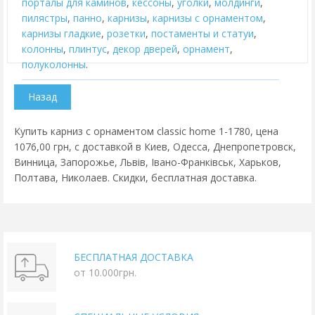
порталы для каминов
,
кессоны
,
уголки
,
молдинги
,
пилястры
,
панно
,
карнизы
,
карнизы с орнаментом
,
карнизы гладкие
,
розетки
,
постаменты и статуи
,
колонны
,
плинтус
,
декор дверей
,
орнамент
,
полуколонны
.
Купить карниз с орнаментом classic home 1-1780, цена
1076,00 грн, с доставкой в Киев, Одесса, Днепропетровск,
Винница, Запорожье, Львів, Івано-Франківськ, Харьков,
Полтава, Николаев. Скидки, бесплатная доставка.
БЕСПЛАТНАЯ ДОСТАВКА
от 10.000грн.