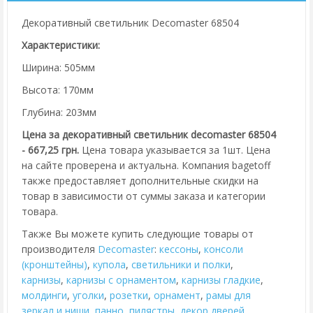
Декоративный светильник Decomaster 68504
Характеристики:
Ширина: 505мм
Высота: 170мм
Глубина: 203мм
Цена за декоративный светильник decomaster 68504
- 667,25 грн.
Цена товара указывается за 1шт. Цена
на сайте проверена и актуальна. Компания bagetoff
также предоставляет дополнительные скидки на
товар в зависимости от суммы заказа и категории
товара.
Также Вы можете купить следующие товары от
производителя
Decomaster
:
кессоны
,
консоли
(кронштейны)
,
купола
,
cветильники и полки
,
карнизы
,
карнизы с орнаментом
,
карнизы гладкие
,
молдинги
,
уголки
,
розетки
,
орнамент
,
рамы для
зеркал и ниши
,
панно
,
пилястры
,
декор дверей
,