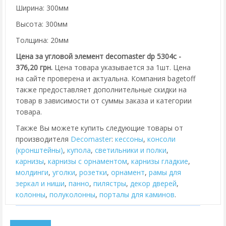
Ширина: 300мм
Высота: 300мм
Толщина: 20мм
Цена за угловой элемент decomaster dp 5304c -
376,20 грн.
Цена товара указывается за 1шт. Цена
на сайте проверена и актуальна. Компания bagetoff
также предоставляет дополнительные скидки на
товар в зависимости от суммы заказа и категории
товара.
Также Вы можете купить следующие товары от
производителя
Decomaster
:
кессоны
,
консоли
(кронштейны)
,
купола
,
cветильники и полки
,
карнизы
,
карнизы с орнаментом
,
карнизы гладкие
,
молдинги
,
уголки
,
розетки
,
орнамент
,
рамы для
зеркал и ниши
,
панно
,
пилястры
,
декор дверей
,
колонны
,
полуколонны
,
порталы для каминов
.