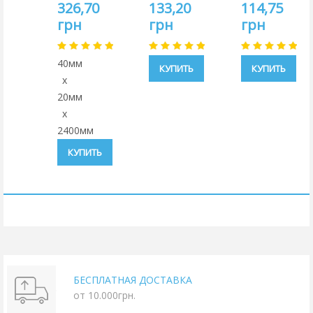
цена:
цена:
цена:
326,70
133,20
114,75
363,00
148,00
135,00
грн
грн
грн
грн
грн
грн
40мм
КУПИТЬ
КУПИТЬ
x
20мм
x
2400мм
КУПИТЬ
БЕСПЛАТНАЯ ДОСТАВКА
от 10.000грн.