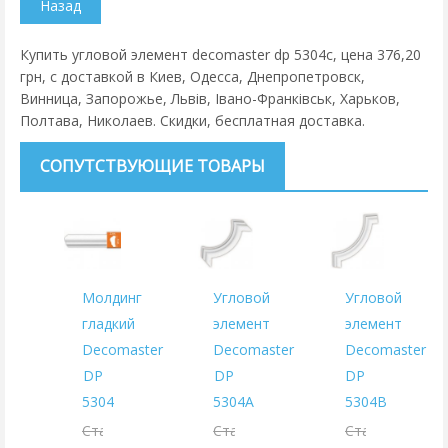
Купить угловой элемент decomaster dp 5304c, цена 376,20
грн, с доставкой в Киев, Одесса, Днепропетровск,
Винница, Запорожье, Львів, Івано-Франківськ, Харьков,
Полтава, Николаев. Скидки, бесплатная доставка.
СОПУТСТВУЮЩИЕ ТОВАРЫ
Молдинг
Угловой
Угловой
гладкий
элемент
элемент
Decomaster
Decomaster
Decomaster
DP
DP
DP
5304
5304A
5304B
Старая
Старая
Старая