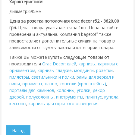
Характеристики:
Диаметр:695мм
Цена за розетка потолочная orac decor r52 - 3620,00
грн.
Цена товара указывается за 1шт. Цена на сайте
проверена и актуальна. Компания bagetoff также
предоставляет дополнительные скидки на товар в
зависимости от суммы заказа и категории товара.
Также Вы можете купить следующие товары от
производителя
Orac Decor
:
клей
,
карнизы
,
карнизы с
орнаментом
,
карнизы гладкие
,
молдинги
,
розетки
,
пилястры
,
cветильники и полки
,
рамы для зеркал и
ниши
,
орнамент
,
панно
,
консоли (кронштейны)
,
порталы для каминов
,
колонны
,
уголки
,
декор
дверей
,
полуколонны
,
инструменты
,
плинтус
,
купола
,
кессоны
,
карнизы для скрытого освещения
.