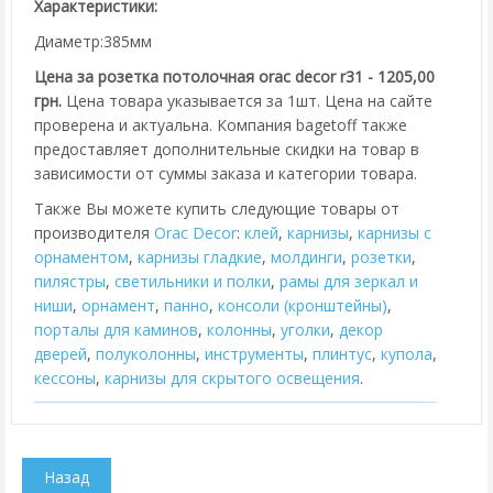
Характеристики:
Диаметр:385мм
Цена за розетка потолочная orac decor r31 - 1205,00
грн.
Цена товара указывается за 1шт. Цена на сайте
проверена и актуальна. Компания bagetoff также
предоставляет дополнительные скидки на товар в
зависимости от суммы заказа и категории товара.
Также Вы можете купить следующие товары от
производителя
Orac Decor
:
клей
,
карнизы
,
карнизы с
орнаментом
,
карнизы гладкие
,
молдинги
,
розетки
,
пилястры
,
cветильники и полки
,
рамы для зеркал и
ниши
,
орнамент
,
панно
,
консоли (кронштейны)
,
порталы для каминов
,
колонны
,
уголки
,
декор
дверей
,
полуколонны
,
инструменты
,
плинтус
,
купола
,
кессоны
,
карнизы для скрытого освещения
.