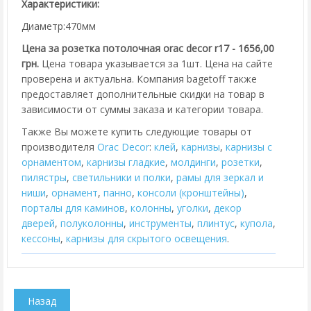
Характеристики:
Диаметр:470мм
Цена за розетка потолочная orac decor r17 - 1656,00
грн.
Цена товара указывается за 1шт. Цена на сайте
проверена и актуальна. Компания bagetoff также
предоставляет дополнительные скидки на товар в
зависимости от суммы заказа и категории товара.
Также Вы можете купить следующие товары от
производителя
Orac Decor
:
клей
,
карнизы
,
карнизы с
орнаментом
,
карнизы гладкие
,
молдинги
,
розетки
,
пилястры
,
cветильники и полки
,
рамы для зеркал и
ниши
,
орнамент
,
панно
,
консоли (кронштейны)
,
порталы для каминов
,
колонны
,
уголки
,
декор
дверей
,
полуколонны
,
инструменты
,
плинтус
,
купола
,
кессоны
,
карнизы для скрытого освещения
.