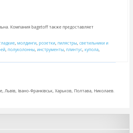
льна. Компания bagetoff также предоставляет
гладкие
,
молдинги
,
розетки
,
пилястры
,
cветильники и
рей
,
полуколонны
,
инструменты
,
плинтус
,
купола
,
, Львів, Івано-Франківськ, Харьков, Полтава, Николаев.