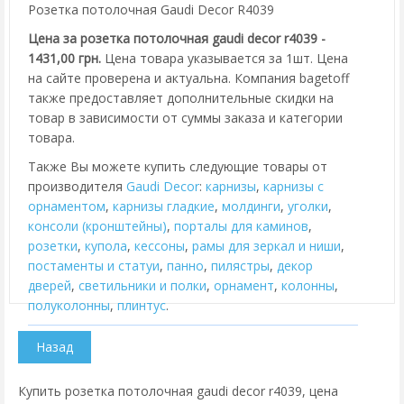
Розетка потолочная Gaudi Decor R4039
Цена за розетка потолочная gaudi decor r4039 -
1431,00 грн.
Цена товара указывается за 1шт. Цена
на сайте проверена и актуальна. Компания bagetoff
также предоставляет дополнительные скидки на
товар в зависимости от суммы заказа и категории
товара.
Также Вы можете купить следующие товары от
производителя
Gaudi Decor
:
карнизы
,
карнизы с
орнаментом
,
карнизы гладкие
,
молдинги
,
уголки
,
консоли (кронштейны)
,
порталы для каминов
,
розетки
,
купола
,
кессоны
,
рамы для зеркал и ниши
,
постаменты и статуи
,
панно
,
пилястры
,
декор
дверей
,
cветильники и полки
,
орнамент
,
колонны
,
полуколонны
,
плинтус
.
Купить розетка потолочная gaudi decor r4039, цена