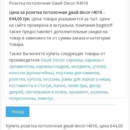
Розетка потолочная Gaudi Decor R4016
Цена за розетка потолочная gaudi decor r4016 -
644,00 грн.
Цена товара указывается за 1шт. Цена
на сайте проверена и актуальна. Компания bagetoff
также предоставляет дополнительные скидки на
товар в зависимости от суммы заказа и категории
товара.
Также Вы можете купить следующие товары от
производителя
Gaudi Decor
:
карнизы
,
карнизы с
орнаментом
,
карнизы гладкие
,
молдинги
,
уголки
,
консоли (кронштейны)
,
порталы для каминов
,
розетки
,
купола
,
кессоны
,
рамы для зеркал и ниши
,
постаменты и статуи
,
панно
,
пилястры
,
декор
дверей
,
cветильники и полки
,
орнамент
,
колонны
,
полуколонны
,
плинтус
.
Купить розетка потолочная gaudi decor r4016, цена 644,00