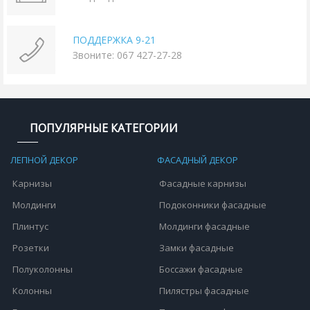
ПОДДЕРЖКА 9-21
Звоните: 067 427-27-28
ПОПУЛЯРНЫЕ КАТЕГОРИИ
ЛЕПНОЙ ДЕКОР
ФАСАДНЫЙ ДЕКОР
Карнизы
Фасадные карнизы
Молдинги
Подоконники фасадные
Плинтус
Молдинги фасадные
Розетки
Замки фасадные
Полуколонны
Боссажи фасадные
Колонны
Пилястры фасадные