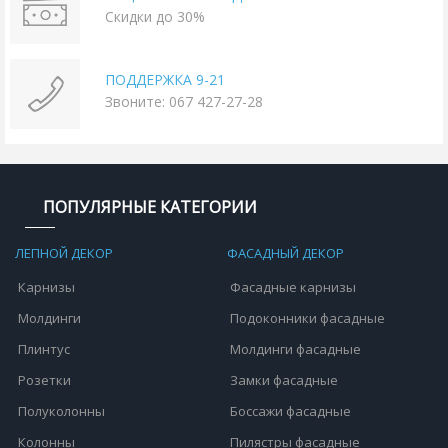
Скидки до 30%
ПОДДЕРЖКА 9-21
Звоните: 067 427-27-28
ПОПУЛЯРНЫЕ КАТЕГОРИИ
ЛЕПНОЙ ДЕКОР
ФАСАДНЫЙ ДЕКОР
Карнизы
Фасадные карнизы
Молдинги
Подоконники фасадные
Плинтус
Молдинги фасадные
Розетки
Замки фасадные
Полуколонны
Боссажи фасадные
Колонны
Пилястры фасадные