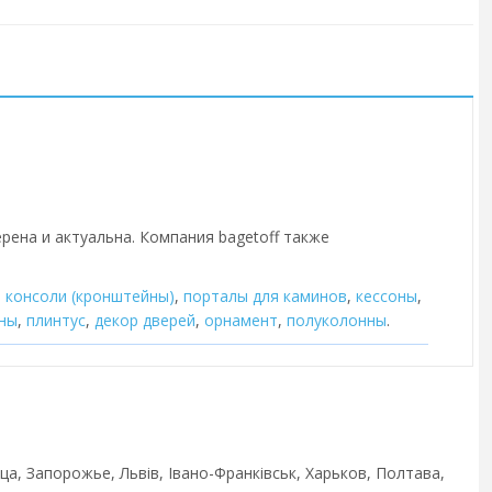
рена и актуальна. Компания bagetoff также
,
консоли (кронштейны)
,
порталы для каминов
,
кессоны
,
ны
,
плинтус
,
декор дверей
,
орнамент
,
полуколонны
.
ца, Запорожье, Львів, Івано-Франківськ, Харьков, Полтава,