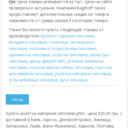
грн.
Цена товара указывается за 1шт. Цена на сайте
проверена и актуальна. Компания bagetoff также
предоставляет дополнительные скидки на товар в
зависимости от суммы заказа и категории товара.
Также Вы можете купить следующие товары от
производителя
VipDekor
:
карнизы гипсовые
,
молдинги гипсовые
,
точечные светильники
гипсовые
,
колонны и полуколонны гипсовые
,
орнаменты гипсовые
,
розетки гипсовые
,
пилястры
гипсовые
,
декор дверей гипс
,
угловые элементы
гипсовые
,
консоли (кронштейны) гипсовые
,
порталы
для каминов гипсовые
,
розетки наборные гипсовые
,
углы наборные гипсовые
,
дуги гипсовые
.
Купить розетка наборная гипсовая ph01, цена 920,00 грн, с
доставкой в Киев, Одесса, Днепропетровск, Винница,
Запорожье, Львів, Івано-Франківськ, Харьков, Полтава,