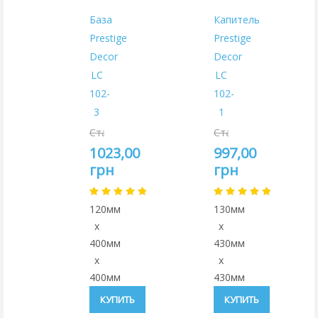
База
Капитель
Prestige
Prestige
Decor
Decor
LC
LC
102-
102-
3
1
Старая
Старая
цена:
цена:
1023,00
997,00
1077,00
1049,00
грн
грн
грн
грн
120мм
130мм
x
x
400мм
430мм
x
x
400мм
430мм
КУПИТЬ
КУПИТЬ