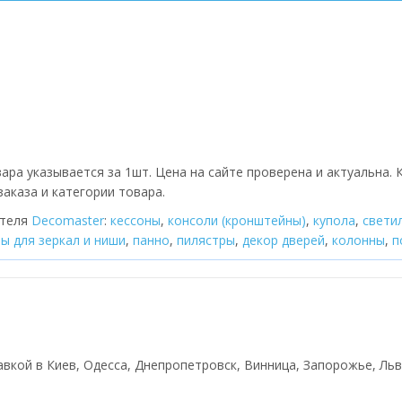
ара указывается за 1шт. Цена на сайте проверена и актуальна.
аказа и категории товара.
ителя
Decomaster
:
кессоны
,
консоли (кронштейны)
,
купола
,
cвети
ы для зеркал и ниши
,
панно
,
пилястры
,
декор дверей
,
колонны
,
п
тавкой в Киев, Одесса, Днепропетровск, Винница, Запорожье, Льві