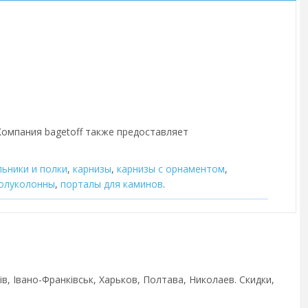
 Компания bagetoff также предоставляет
льники и полки
,
карнизы
,
карнизы с орнаментом
,
олуколонны
,
порталы для каминов
.
в, Івано-Франківськ, Харьков, Полтава, Николаев. Скидки,