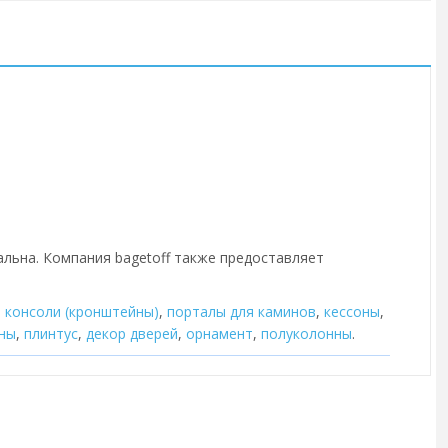
альна. Компания bagetoff также предоставляет
,
консоли (кронштейны)
,
порталы для каминов
,
кессоны
,
ны
,
плинтус
,
декор дверей
,
орнамент
,
полуколонны
.