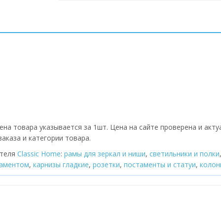
ена товара указывается за 1шт. Цена на сайте проверена и акту
аказа и категории товара.
ителя
Classic Home
:
рамы для зеркал и ниши
,
cветильники и полки
наментом
,
карнизы гладкие
,
розетки
,
постаменты и статуи
,
колон