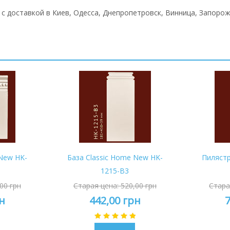
, с доставкой в Киев, Одесса, Днепропетровск, Винница, Запорож
 New HK-
База Classic Home New HK-
Пилястр
1215-B3
00 грн
Старая цена:
520,00 грн
Стара
н
442,00 грн