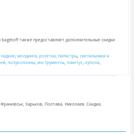
я bagetoff также предоставляет дополнительные скидки
гладкие
,
молдинги
,
розетки
,
пилястры
,
cветильники и
рей
,
полуколонны
,
инструменты
,
плинтус
,
купола
,
-Франківськ, Харьков, Полтава, Николаев. Скидки,