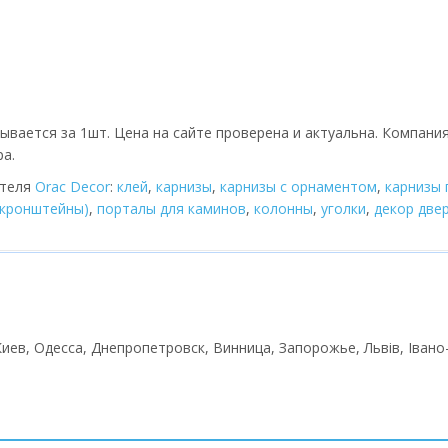
ывается за 1шт. Цена на сайте проверена и актуальна. Компани
ра.
ителя
Orac Decor
:
клей
,
карнизы
,
карнизы с орнаментом
,
карнизы 
(кронштейны)
,
порталы для каминов
,
колонны
,
уголки
,
декор две
 Киев, Одесса, Днепропетровск, Винница, Запорожье, Львів, Івано