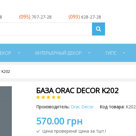
(095)
(093)
28
707-27-28
628-27-28
ЕКОР
ИНТЕРЬЕРНЫЙ ДЕКОР
ГИПС
r K202
БАЗА ORAC DECOR K202
Производитель:
Orac Decor
Код товара:
K202
570.00 грн
Цена проверена! Цена за 1шт.!