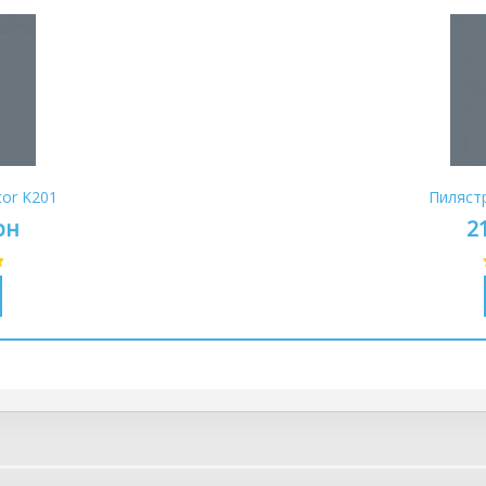
cor K201
Пилястр
рн
2