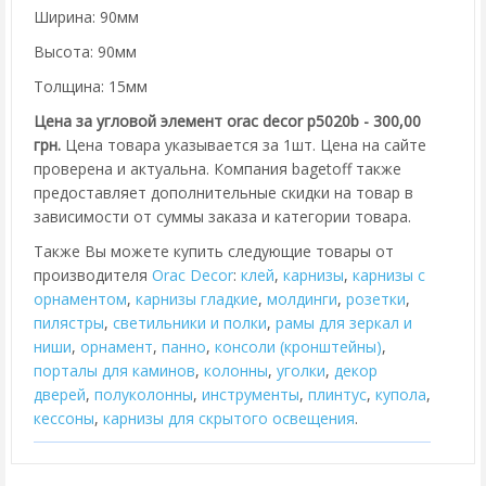
Ширина: 90мм
Высота: 90мм
Толщина: 15мм
Цена за угловой элемент orac decor p5020b - 300,00
грн.
Цена товара указывается за 1шт. Цена на сайте
проверена и актуальна. Компания bagetoff также
предоставляет дополнительные скидки на товар в
зависимости от суммы заказа и категории товара.
Также Вы можете купить следующие товары от
производителя
Orac Decor
:
клей
,
карнизы
,
карнизы с
орнаментом
,
карнизы гладкие
,
молдинги
,
розетки
,
пилястры
,
cветильники и полки
,
рамы для зеркал и
ниши
,
орнамент
,
панно
,
консоли (кронштейны)
,
порталы для каминов
,
колонны
,
уголки
,
декор
дверей
,
полуколонны
,
инструменты
,
плинтус
,
купола
,
кессоны
,
карнизы для скрытого освещения
.