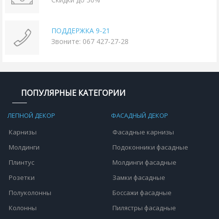
ПОДДЕРЖКА 9-21
Звоните: 067 427-27-28
ПОПУЛЯРНЫЕ КАТЕГОРИИ
ЛЕПНОЙ ДЕКОР
ФАСАДНЫЙ ДЕКОР
Карнизы
Фасадные карнизы
Молдинги
Подоконники фасадные
Плинтус
Молдинги фасадные
Розетки
Замки фасадные
Полуколонны
Боссажи фасадные
Колонны
Пилястры фасадные