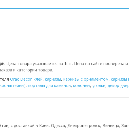
грн.
Цена товара указывается за 1шт. Цена на сайте проверена и
аказа и категории товара.
ителя
Orac Decor
:
клей
,
карнизы
,
карнизы с орнаментом
,
карнизы 
(кронштейны)
,
порталы для каминов
,
колонны
,
уголки
,
декор две
 грн, с доставкой в Киев, Одесса, Днепропетровск, Винница, Зап