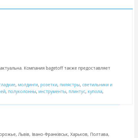
 актуальна. Компания bagetoff также предоставляет
гладкие
,
молдинги
,
розетки
,
пилястры
,
cветильники и
рей
,
полуколонны
,
инструменты
,
плинтус
,
купола
,
орожье, Львів, Івано-Франківськ, Харьков, Полтава,