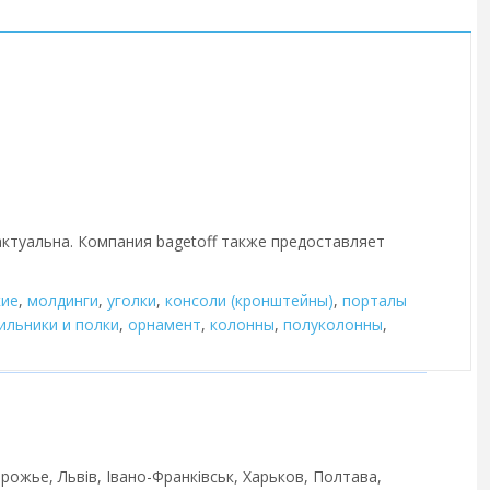
актуальна. Компания bagetoff также предоставляет
кие
,
молдинги
,
уголки
,
консоли (кронштейны)
,
порталы
ильники и полки
,
орнамент
,
колонны
,
полуколонны
,
рожье, Львів, Івано-Франківськ, Харьков, Полтава,