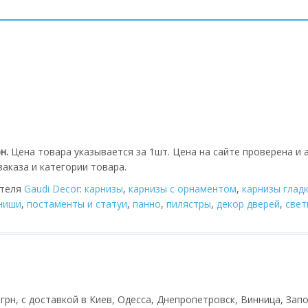
рн.
Цена товара указывается за 1шт. Цена на сайте проверена и 
аказа и категории товара.
ителя
Gaudi Decor
:
карнизы
,
карнизы с орнаментом
,
карнизы глад
 ниши
,
постаменты и статуи
,
панно
,
пилястры
,
декор дверей
,
cвет
 грн, с доставкой в Киев, Одесса, Днепропетровск, Винница, Запо