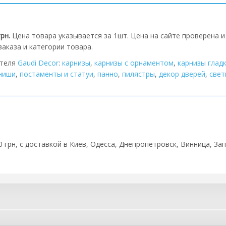
грн.
Цена товара указывается за 1шт. Цена на сайте проверена и
аказа и категории товара.
ителя
Gaudi Decor
:
карнизы
,
карнизы с орнаментом
,
карнизы глад
 ниши
,
постаменты и статуи
,
панно
,
пилястры
,
декор дверей
,
cвет
0 грн, с доставкой в Киев, Одесса, Днепропетровск, Винница, Зап