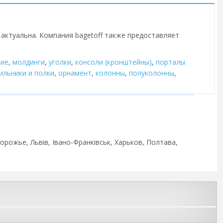
 актуальна. Компания bagetoff также предоставляет
кие
,
молдинги
,
уголки
,
консоли (кронштейны)
,
порталы
ильники и полки
,
орнамент
,
колонны
,
полуколонны
,
орожье, Львів, Івано-Франківськ, Харьков, Полтава,