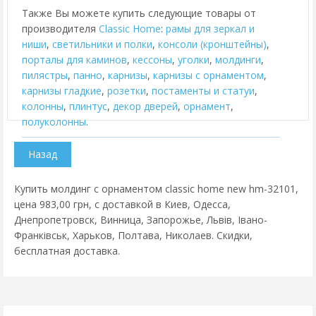
Также Вы можете купить следующие товары от
производителя
Classic Home
:
рамы для зеркал и
ниши
,
cветильники и полки
,
консоли (кронштейны)
,
порталы для каминов
,
кессоны
,
уголки
,
молдинги
,
пилястры
,
панно
,
карнизы
,
карнизы с орнаментом
,
карнизы гладкие
,
розетки
,
постаменты и статуи
,
колонны
,
плинтус
,
декор дверей
,
орнамент
,
полуколонны
.
Купить молдинг с орнаментом classic home new hm-32101,
цена 983,00 грн, с доставкой в Киев, Одесса,
Днепропетровск, Винница, Запорожье, Львів, Івано-
Франківськ, Харьков, Полтава, Николаев. Скидки,
бесплатная доставка.