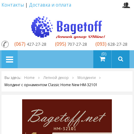
Контакты
|
Доставка и оплата
(067)
(095)
(093)
427-27-28
707-27-28
628-27-28
товаров (0)
Вы здесь:
Home
Лепной декор
Молдинги
Молдинг с орнаментом Classic Home New HM-32101