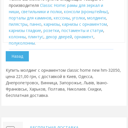
производителя
Classic Home
:
рамы для зеркал и
ниши
,
cветильники и полки
,
консоли (кронштейны)
,
порталы для каминов
,
кессоны
,
уголки
,
молдинги
,
пилястры
,
панно
,
карнизы
,
карнизы с орнаментом
,
карнизы гладкие
,
розетки
,
постаменты и статуи
,
колонны
,
плинтус
,
декор дверей
,
орнамент
,
полуколонны
.
Купить молдинг с орнаментом classic home new hm-32050,
цена 221,00 грн, с доставкой в Киев, Одесса,
Днепропетровск, Винница, Запорожье, Львів, Івано-
Франківськ, Харьков, Полтава, Николаев. Скидки,
бесплатная доставка.
БЕСПЛАТНАЯ ДОСТАВКА