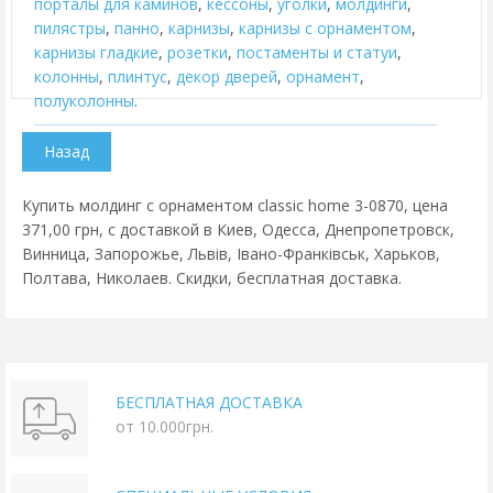
порталы для каминов
,
кессоны
,
уголки
,
молдинги
,
пилястры
,
панно
,
карнизы
,
карнизы с орнаментом
,
карнизы гладкие
,
розетки
,
постаменты и статуи
,
колонны
,
плинтус
,
декор дверей
,
орнамент
,
полуколонны
.
Купить молдинг с орнаментом classic home 3-0870, цена
371,00 грн, с доставкой в Киев, Одесса, Днепропетровск,
Винница, Запорожье, Львів, Івано-Франківськ, Харьков,
Полтава, Николаев. Скидки, бесплатная доставка.
БЕСПЛАТНАЯ ДОСТАВКА
от 10.000грн.